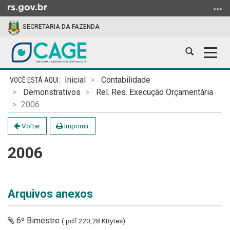
Ir
para
SECRETARIA DA FAZENDA
o
conteúdo
Abrir
Alter
Ir
a
a
para
Início
busca
nave
o
Inicial
Contabilidade
do
menu
Demonstrativos
Rel. Res. Execução Orçamentária
conteúdo
Ir
2006
para
Voltar
Imprimir
a
busca
2006
Arquivos anexos
6º Bimestre
(.pdf 220,28 KBytes)