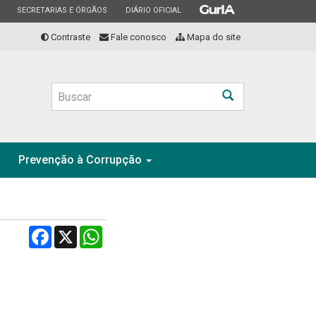
ESTADO
ESTADO
ESTADO
SECRETARIAS E ÓRGÃOS
DIÁRIO OFICIAL
Contraste
Fale conosco
Mapa do site
Buscar
Prevenção à Corrupção
Facebook
X
WhatsApp