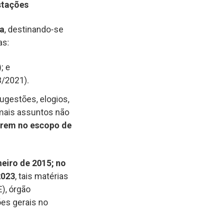
stações
da
, destinando-se
as:
; e
3/2021).
gestões, elogios,
emais assuntos não
erem no escopo de
aneiro de 2015; no
2023
, tais matérias
), órgão
es gerais no