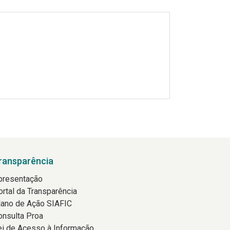
ransparência
presentação
ortal da Transparência
lano de Ação SIAFIC
onsulta Proa
ei de Acesso à Informação