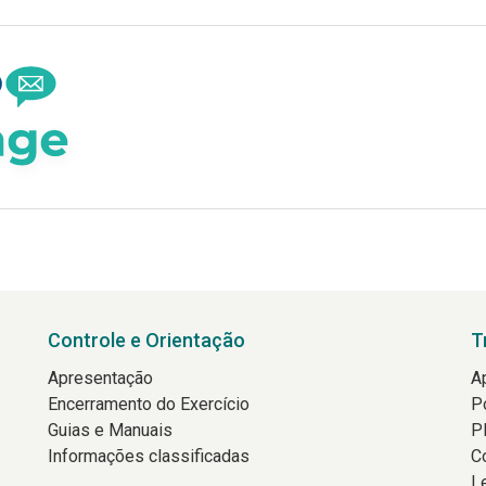
Controle e Orientação
T
Apresentação
A
Encerramento do Exercício
P
Guias e Manuais
P
Informações classificadas
C
L