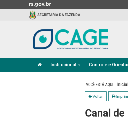
Ir
para
SECRETARIA DA FAZENDA
o
conteúdo
Ir
para
o
menu
Ir
Início
para
Institucional
Controle e Orient
do
a
menu
Início
busca
do
Inicia
conteúdo
Voltar
Imprim
Canal de