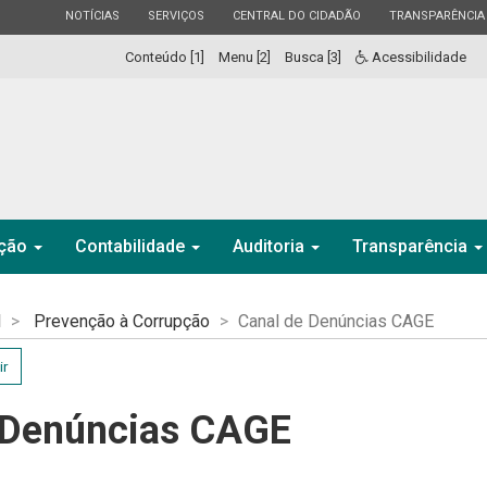
ESTADO
ESTADO
ESTADO
ESTADO
NOTÍCIAS
SERVIÇOS
CENTRAL DO CIDADÃO
TRANSPARÊNCIA
Conteúdo [1]
Menu [2]
Busca [3]
Acessibilidade
ação
Contabilidade
Auditoria
Transparência
l
Prevenção à Corrupção
Canal de Denúncias CAGE
ir
 Denúncias CAGE