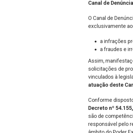
Canal de Denúnci
O Canal de Denúnc
exclusivamente ao
a infrações pr
a fraudes e ir
Assim, manifestaç
solicitações de pr
vinculados à legisl
atuação deste Ca
Conforme dispost
Decreto nº 54.155
são de competência
responsável pelo 
âmbito do Poder Ex