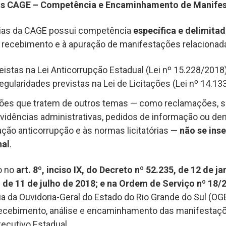
as CAGE – Competência e Encaminhamento de Manife
ias da CAGE possui competência
específica e delimita
 recebimento e à apuração de manifestações relacionad
eistas na Lei Anticorrupção Estadual (Lei nº 15.228/2018)
regularidades previstas na Lei de Licitações (Lei nº 14.13
ões que tratem de outros temas — como reclamações, su
ovidências administrativas, pedidos de informação ou d
ação anticorrupção e às normas licitatórias —
não se ins
nal
.
o no
art. 8º, inciso IX, do Decreto nº 52.235, de 12 de j
, de 11 de julho de 2018; e na Ordem de Serviço nº 18/
 da Ouvidoria-Geral do Estado do Rio Grande do Sul (OGE
recebimento, análise e encaminhamento das manifestaçõ
ecutivo Estadual.