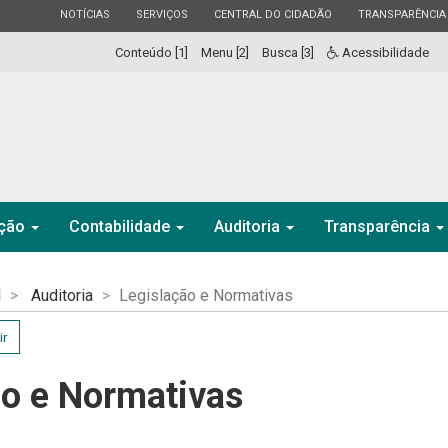
ESTADO
ESTADO
ESTADO
ESTADO
NOTÍCIAS
SERVIÇOS
CENTRAL DO CIDADÃO
TRANSPARÊNCIA
Conteúdo [1]
Menu [2]
Busca [3]
Acessibilidade
ação
Contabilidade
Auditoria
Transparência
l
Auditoria
Legislação e Normativas
ir
ão e Normativas