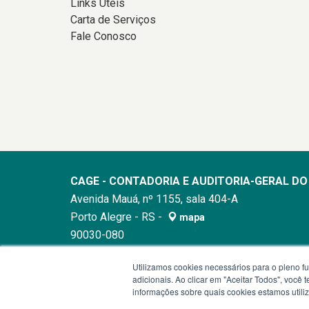
Links Úteis
Carta de Serviços
Fale Conosco
CAGE - CONTADORIA E AUDITORIA-GERAL D
Avenida Mauá, nº 1155, sala 404-A
Porto Alegre - RS -
mapa
90030-080
Horário de atendimento: 8h30min às 12h / 13h30
Utilizamos cookies necessários para o pleno f
Atendimento Geral:
(51) 3214-5200
adicionais. Ao clicar em "Aceitar Todos", você
E-mail:
cage@sefaz.rs.gov.br
informações sobre quais cookies estamos util