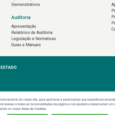
Demonstrativos
A
P
P
Auditoria
P
Apresentação
C
Relatórios de Auditoria
Legislação e Normativas
Guias e Manuais
O ESTADO
min às 18h
uncionamento do nosso site, para aprimorar e personalizar sua experiência duran
 terá acesso a todas as funcionalidades da página e nos ajudará a desenvolver um
izando no nosso
Aviso de Cookies
.