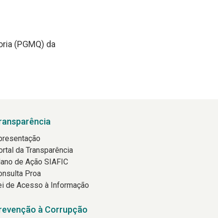
toria (PGMQ) da
ransparência
presentação
ortal da Transparência
lano de Ação SIAFIC
onsulta Proa
ei de Acesso à Informação
revenção à Corrupção