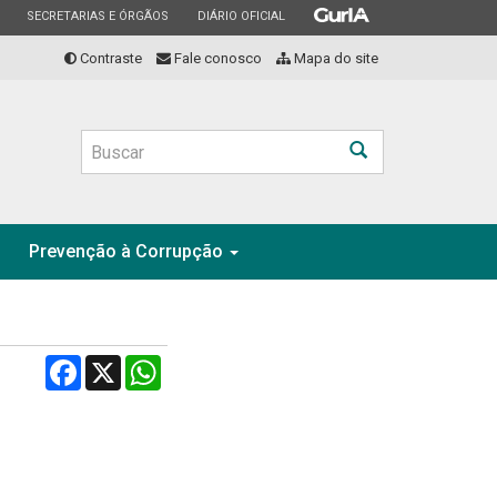
ESTADO
ESTADO
ESTADO
SECRETARIAS E ÓRGÃOS
DIÁRIO OFICIAL
Contraste
Fale conosco
Mapa do site
Buscar
Prevenção à Corrupção
Facebook
X
WhatsApp