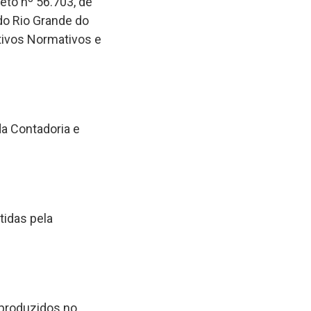
to nº 56.703, de
do Rio Grande do
tivos Normativos e
da Contadoria e
idas pela
produzidos no