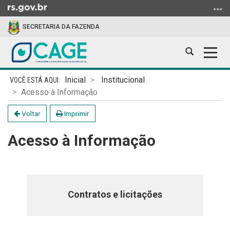
Ir
para
SECRETARIA DA FAZENDA
o
conteúdo
Abrir
Alter
Ir
a
a
para
Início
busca
nave
o
Inicial
Institucional
do
menu
Acesso à Informação
conteúdo
Ir
Voltar
Imprimir
para
a
Acesso à Informação
busca
Contratos e licitações