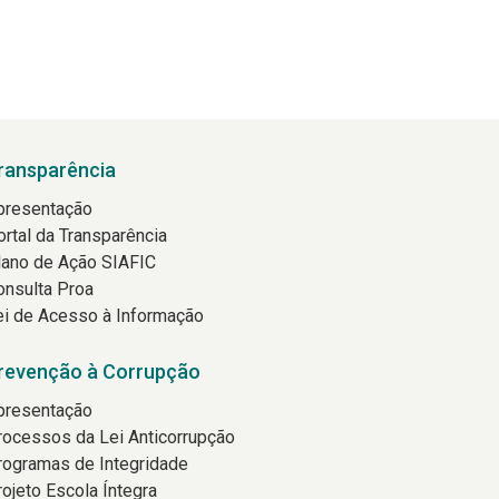
ransparência
presentação
ortal da Transparência
lano de Ação SIAFIC
onsulta Proa
ei de Acesso à Informação
revenção à Corrupção
presentação
rocessos da Lei Anticorrupção
rogramas de Integridade
rojeto Escola Íntegra