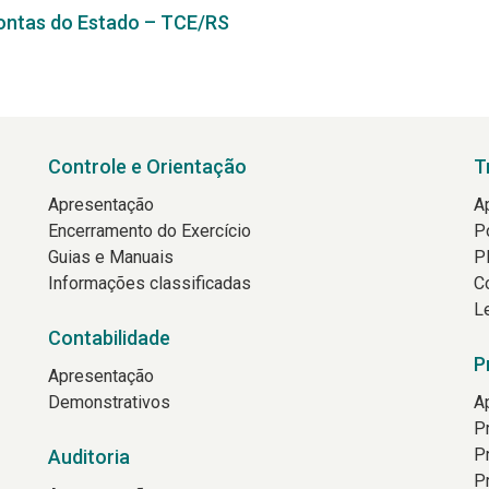
Contas do Estado – TCE/RS
Controle e Orientação
T
Apresentação
A
Encerramento do Exercício
P
Guias e Manuais
P
Informações classificadas
C
L
Contabilidade
P
Apresentação
Demonstrativos
A
P
P
Auditoria
P