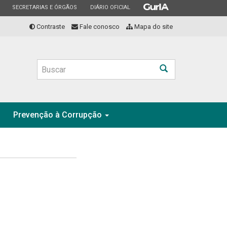
ESTADO
ESTADO
ESTADO
SECRETARIAS E ÓRGÃOS
DIÁRIO OFICIAL
Contraste
Fale conosco
Mapa do site
Buscar
Prevenção à Corrupção