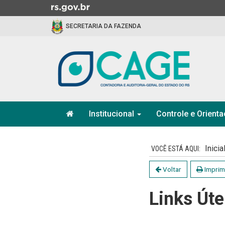
Ir
para
SECRETARIA DA FAZENDA
o
conteúdo
Ir
para
o
menu
Ir
Início
para
Institucional
Controle e Orient
do
a
menu
Início
busca
do
Inicia
conteúdo
Voltar
Imprim
Links Úte