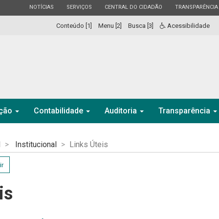
ESTADO
ESTADO
ESTADO
ESTADO
NOTÍCIAS
SERVIÇOS
CENTRAL DO CIDADÃO
TRANSPARÊNCIA
Conteúdo [1]
Menu [2]
Busca [3]
Acessibilidade
ação
Contabilidade
Auditoria
Transparência
l
Institucional
Links Úteis
ir
is