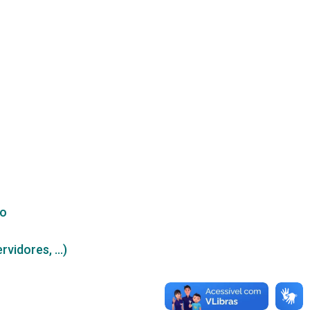
ro
idores, ...)