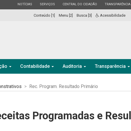
ESTADO
ESTADO
ESTADO
ESTADO
NOTÍCIAS
SERVIÇOS
CENTRAL DO CIDADÃO
TRANSPARÊNCIA
Conteúdo [1]
Menu [2]
Busca [3]
Acessibilidade
ação
Contabilidade
Auditoria
Transparência
nstrativos
Rec. Program. Resultado Primário
ceitas Programadas e Resul