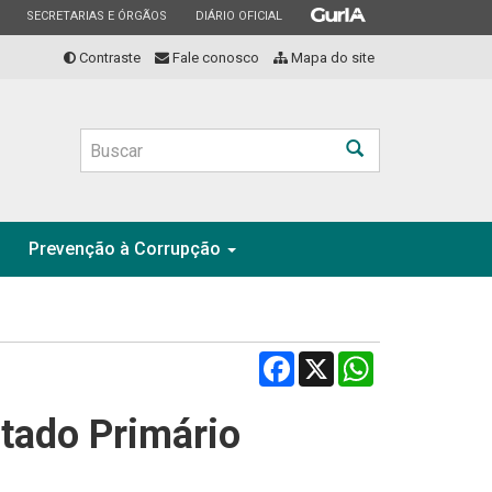
ESTADO
ESTADO
ESTADO
SECRETARIAS E ÓRGÃOS
DIÁRIO OFICIAL
Contraste
Fale conosco
Mapa do site
Buscar
Prevenção à Corrupção
Facebook
X
WhatsApp
tado Primário