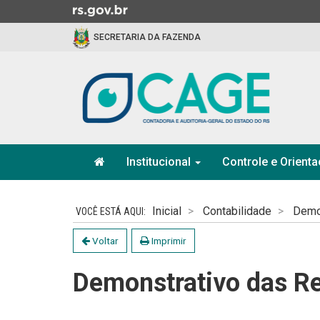
Ir
para
SECRETARIA DA FAZENDA
o
conteúdo
Ir
para
o
menu
Ir
Início
para
Institucional
Controle e Orient
do
a
menu
Início
busca
do
Inicial
Contabilidade
Demo
conteúdo
Voltar
Imprimir
Demonstrativo das Re