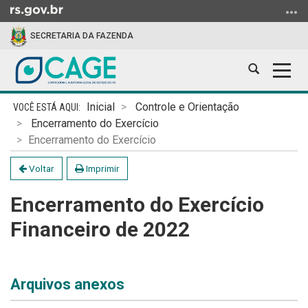
Ir
para
SECRETARIA DA FAZENDA
o
conteúdo
Abrir
Alter
Ir
a
a
para
Início
busca
nave
o
Inicial
Controle e Orientação
do
menu
Encerramento do Exercício
conteúdo
Ir
Encerramento do Exercício
para
Voltar
Imprimir
a
busca
Encerramento do Exercício
Financeiro de 2022
Arquivos anexos